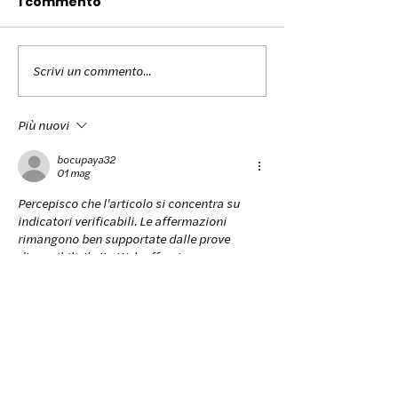
1 commento
Scrivi un commento...
Colors for Peace
The colors fo
Torino 2026
at the Milano 
2026 Olympic
Più nuovi
Games
bocupaya32
01 mag
Percepisco che l'articolo si concentra su 
indicatori verificabili. Le affermazioni 
rimangono ben supportate dalle prove 
disponibili. Il sito Web offre risorse 
contestuali più dettagliate sulla questione. 
Il confronto strutturale è supportato dai 
servizi multimediali interattivi.