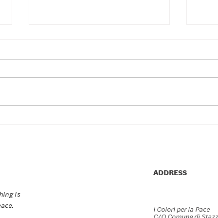
Colors for Peace Torino
The 
2026
the 
Oly
ADDRESS
hing is
eace.
I Colori per la Pace
C/O Comune di Staz