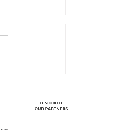
colors for peace at
Milano Cortina 2026
mpic Winter Games
DISCOVER
OUR PARTNERS
zema