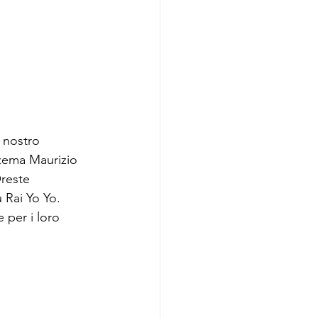
l nostro 
zzema Maurizio 
Oreste 
 Rai Yo Yo. 
 per i loro 