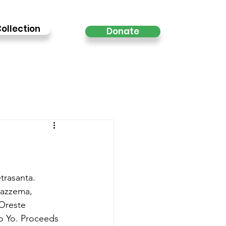
ollection
Donate
trasanta. 
tazzema, 
 Oreste 
o Yo. Proceeds 